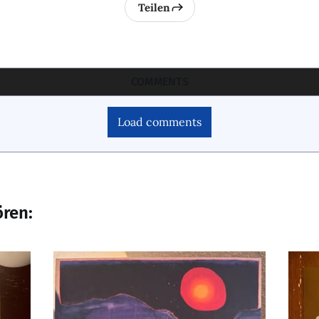
Teilen
COMMENTS
Load comments
ören: