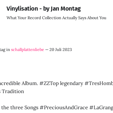
Vinylisation - by Jan Montag
What Your Record Collection Actually Says About You
tag
in
schallplattenliebe
—
20 Juli 2023
ncredible Album. #ZZTop legendary #TresHomb
 Tradition
ay the three Songs #PreciousAndGrace #LaGran