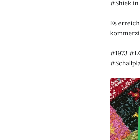
#Shiek in
Es erreich
kommerzie
#1973 #LC
#Schallpl