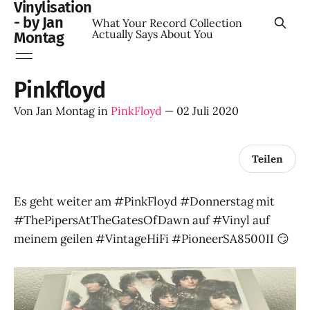
Vinylisation
- by Jan
What Your Record Collection
Actually Says About You
Montag
Pinkfloyd
Von
Jan Montag
in
PinkFloyd
—
02 Juli 2020
Teilen
Es geht weiter am #PinkFloyd #Donnerstag mit
#ThePipersAtTheGatesOfDawn auf #Vinyl auf
meinem geilen #VintageHiFi #PioneerSA8500II 😏