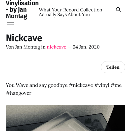
Vinylisation
- by Jan
What Your Record Collection
Actually Says About You
Montag
Nickcave
Von
Jan Montag
in
nickcave
—
04 Jan. 2020
Teilen
You Wave and say goodbye #nickcave #vinyl #me
#hangover