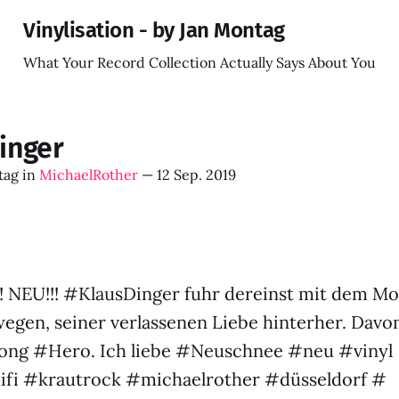
Vinylisation - by Jan Montag
What Your Record Collection Actually Says About You
inger
tag
in
MichaelRother
—
12 Sep. 2019
! NEU!!! #KlausDinger fuhr dereinst mit dem M
egen, seiner verlassenen Liebe hinterher. Davo
ong #Hero. Ich liebe #Neuschnee #neu #vinyl
ifi #krautrock #michaelrother #düsseldorf #