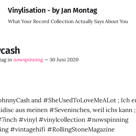
Vinylisation - by Jan Montag
What Your Record Collection Actually Says About You
ycash
tag
in
nowspinning
—
30 Juni 2020
ohnnyCash and #SheUsedToLoveMeALot ; Ich ers
idisc aus meinen #Seveninches, weil ichs kann ;
 #7inch #vinyl #vinylcollection #nowspinning
ng #vintagehifi #RollingStoneMagazine