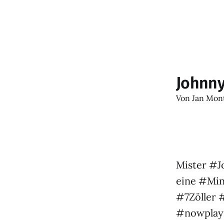
Johnn
Von
Jan Mon
Mister #J
eine #Min
#7Zöller
#nowplayi