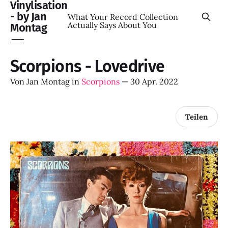
Vinylisation
- by Jan
What Your Record Collection
Actually Says About You
Montag
Scorpions - Lovedrive
Von
Jan Montag
in
Scorpions
—
30 Apr. 2022
Teilen